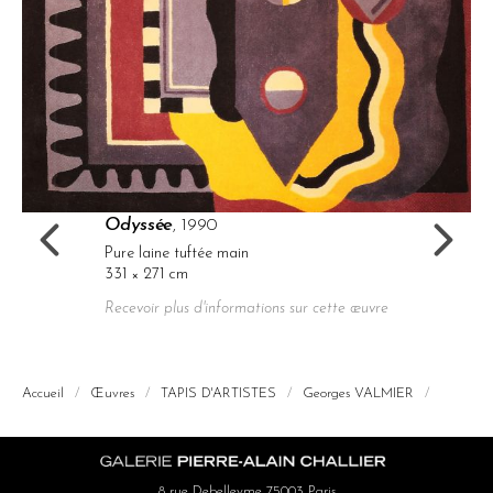
Odyssée
, 1990
Pure laine tuftée main
331 × 271 cm
Recevoir plus d'informations sur cette œuvre
Accueil
/
Œuvres
/
TAPIS D'ARTISTES
/
Georges VALMIER
/
8 rue Debelleyme 75003 Paris