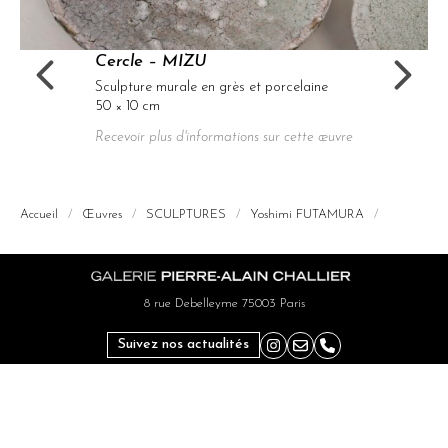
Cercle – MIZU
Sculpture murale en grès et porcelaine
50 × 10 cm
Recevoir plus d'informations sur cette œuvre
Accueil
/
Œuvres
/
SCULPTURES
/
Yoshimi FUTAMURA
/
8 rue Debelleyme 75003 Paris
Suivez nos actualités